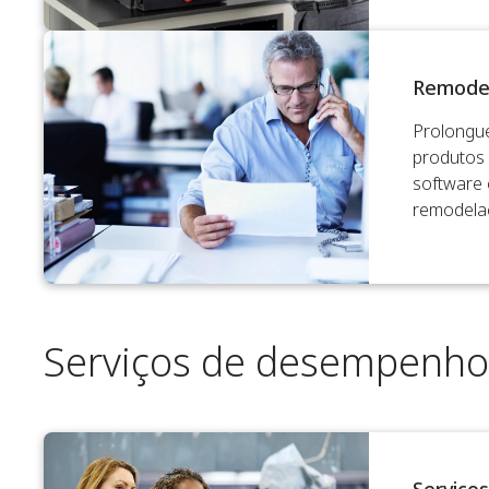
Remodel
Prolongue
produtos 
software 
remodela
Serviços de desempenho