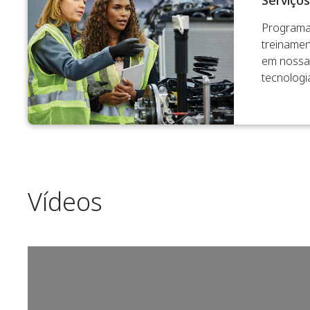
Serviço
Programa
treinamen
em nossas
tecnologia
Vídeos