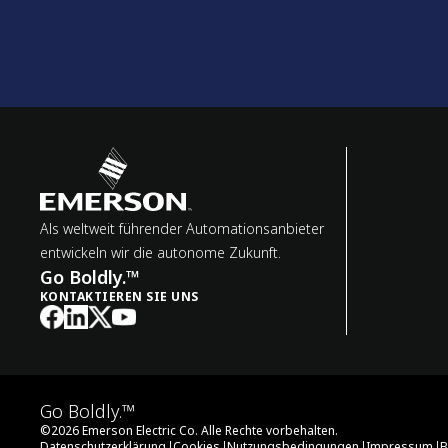
Als weltweit führender Automationsanbieter
entwickeln wir die autonome Zukunft.
Go Boldly.™
KONTAKTIEREN SIE UNS
Go Boldly.™
©
2026
Emerson Electric Co. Alle Rechte vorbehalten.
|
|
|
|
Datenschutzerklärung
Cookies
Nutzungsbedingungen
Impressum
B