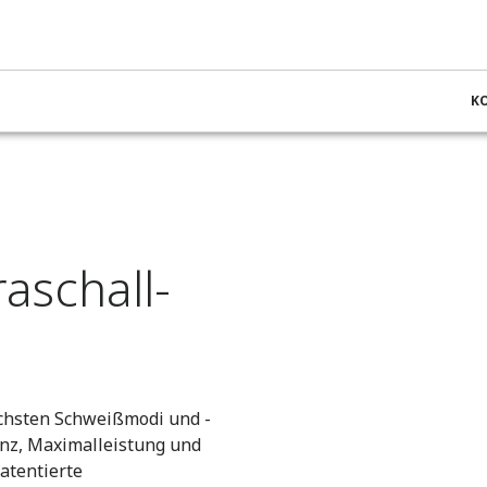
chine 2000Xd
K
aschall-
ichsten Schweißmodi und -
anz, Maximalleistung und
atentierte