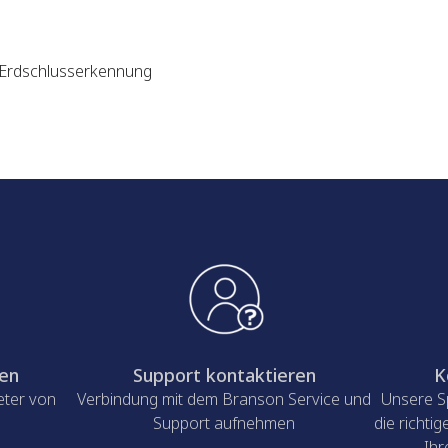
, Erdschlusserkennung
ren
Support kontaktieren
K
eter von
Verbindung mit dem Branson Service und
Unsere Sp
Support aufnehmen
die richti
Ihr